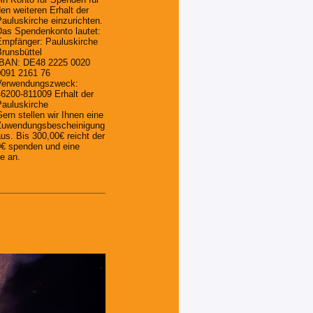
en weiteren Erhalt der
auluskirche einzurichten.
as Spendenkonto lautet:
mpfänger: Pauluskirche
runsbüttel
IBAN: DE48 2225 0020
0091 2161 76
Verwendungszweck:
6200-811009 Erhalt der
auluskirche
ern stellen wir Ihnen eine
Zuwendungsbescheinigung
us. Bis 300,00€ reicht der
0€ spenden und eine
e an.