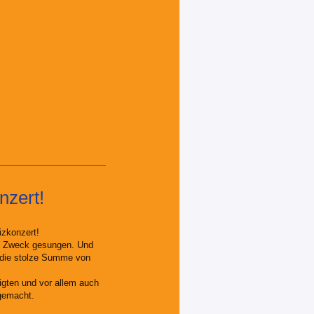
nzert!
izkonzert!
en Zweck gesungen. Und
e die stolze Summe von
igten und vor allem auch
gemacht.