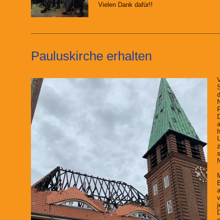
Vielen Dank dafür!!
Pauluskirche erhalten
V
S
d
R
D
a
h
U
z
s
B
a
v
j
D
e