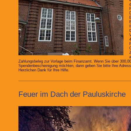
d
P
D
E
B
4
P
G
a
Zahlungsbeleg zur Vorlage beim Finanzamt. Wenn Sie über 300,0
Spendenbescheinigung möchten, dann geben Sie bitte Ihre Adress
Herzlichen Dank für Ihre Hilfe.
Feuer im Dach der Pauluskirche