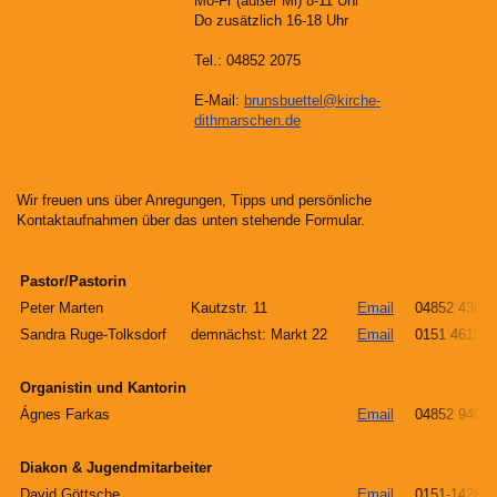
Mo-Fr (außer Mi) 8-11 Uhr
Do zusätzlich 16-18 Uhr
Tel.: 04852 2075
E-Mail:
brunsbuettel@kirche-
dithmarschen.de
Wir freuen uns über Anregungen, Tipps und persönliche
Kontaktaufnahmen über das unten stehende Formular.
Pastor/Pastorin
Peter Marten
Kautzstr. 11
Email
04852 4381
Sandra Ruge-Tolksdorf
demnächst:
Markt 22
Email
0151 46155
Organistin und Kantorin
Ágnes Farkas
Email
04852 9407
Diakon & Jugendmitarbeiter
David Göttsche
Email
0151-14265